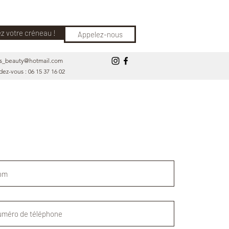
z votre créneau !
Appelez-nous
s_beauty@hotmail.com
ez-vous : 06 15 37 16 02