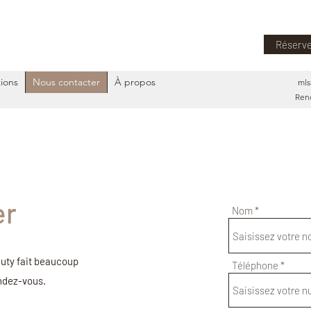
Réserve
ions
Nous contacter
À propos
mls
Rend
er
Nom
auty fait beaucoup
Téléphone
endez-vous.