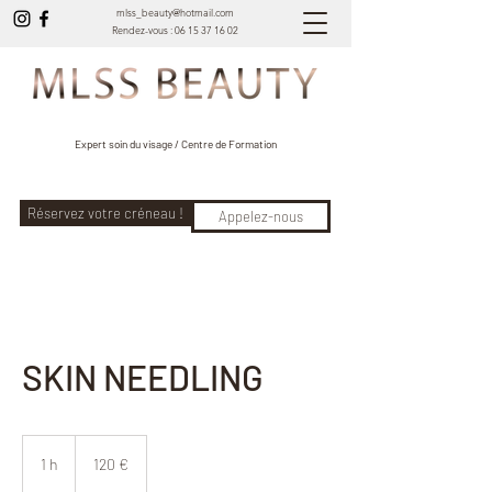
mlss_beauty@hotmail.com
Rendez-vous :
06 15 37 16 02
Expert soin du visage / Centre de Formation
Réservez votre créneau !
Appelez-nous
SKIN NEEDLING
120
euros
1 h
1
120 €